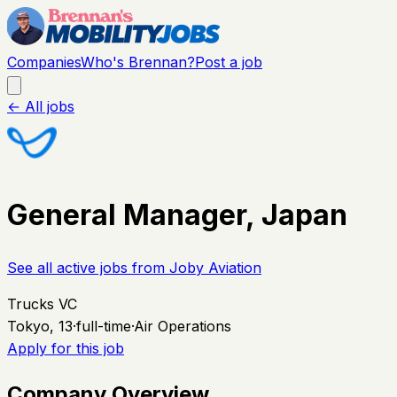
Companies
Who's Brennan?
Post a job
← All jobs
General Manager, Japan
See all active jobs from
Joby Aviation
Trucks VC
Tokyo, 13
·
full-time
·
Air Operations
Apply for this job
Company Overview