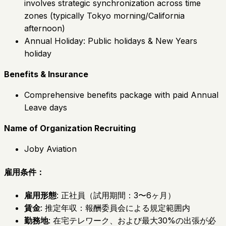
involves strategic synchronization across time
zones (typically Tokyo morning/California
afternoon)
Annual Holiday: Public holidays & New Years
holiday
Benefits & Insurance
Comprehensive benefits package with paid Annual
Leave days
Name of Organization Recruiting
Joby Aviation
雇用条件：
雇用形態
: 正社員（試用期間：3〜6ヶ月）
賃金
: 推定年収：報酬委員会による規定範囲内
勤務地
: 在宅テレワーク、および最大30%の出張が必