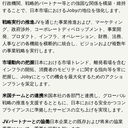
行政機関、戦略的パートナー等との強固な関係を構築・維持
することで、日本市場におけるJobyの地位を強化します。
戦略実行の推進
JVを通じた事業推進および、マーケティン
グ、政府渉外、コーポレートディベロップメント、事業開
発、プロダクト、インフラ、オペレーション、財務、法務、
人事などの各機能を横断的に統合し、ビジョンおよび複数年
の事業戦略を実行します。
市場動向の把握
日本における市場トレンド、離発着場を含む
インフラの開拓、消費者のモビリティに関する指向等を常に
把握し、Jobyにとっての機会を最大化するためのアクショ
ンプランを策定します。
米国チームとの連携
米国本社の各部門と連携し、グローバル
戦略の推進を支援するとともに、日本における安全かつコン
プライアンスに準拠したサービスの立ち上げを実現します。
JVパートナーとの協働
日本企業との既存および将来の協業