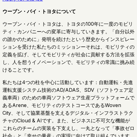
ウーブン・バイ・トヨタについて
ウーブン・バイ・トヨタは、トヨタの100年に一度のモビリ
ティ・カンパニーへの変革に寄与していきます。「自分以外
の誰かのために」発明を続けたという歴史からインスピレー
ションを受けた私たちのミッションーそれは、モビリティの
定義を拡げ、そしてモビリティが社会に貢献する方法を拡張
し、人を想うイノベーションで、モビリティの常識に挑み続
けることです。
私たちは4つの柱を中心に活動しています：自動運転・先進
運転支援システム技術のAD/ADAS、SDV（ソフトウェア定
義車両）のための車両ソフトウェア生産プラットフォームで
あるArene、モビリティのテストコースであるWoven
City、そして協業基盤を支えるデジタル・インフラストラク
チャのCloud & AIです。また、ビジネスに不可欠な機能が
これらのチームの実装を下支えし、一丸となって「事故ゼロ
社会」と「幸せの量産」の実現に向けて取り組んでいます。