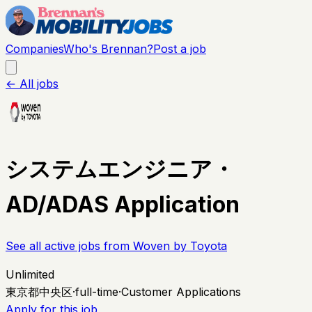
Companies
Who's Brennan?
Post a job
← All jobs
システムエンジニア・
AD/ADAS Application
See all active jobs from
Woven by Toyota
Unlimited
東京都中央区
·
full-time
·
Customer Applications
Apply for this job