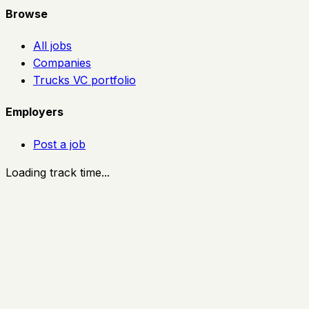
Browse
All jobs
Companies
Trucks VC portfolio
Employers
Post a job
Loading track time...